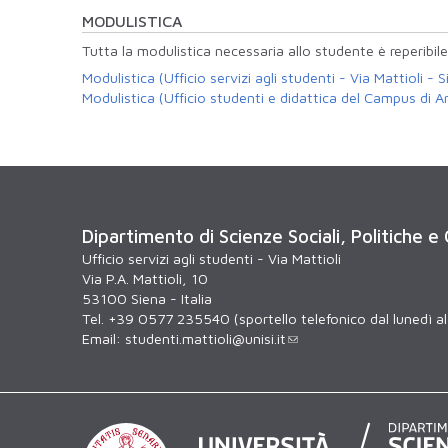
MODULISTICA
Tutta la modulistica necessaria allo studente è reperibile
Modulistica (Ufficio servizi agli studenti - Via Mattioli - S
Modulistica (Ufficio studenti e didattica del Campus di 
Dipartimento di Scienze Sociali, Politiche e
Ufficio servizi agli studenti - Via Mattioli
Via P.A. Mattioli, 10
53100 Siena - Italia
Tel. +39 0577 235540 (sportello telefonico dal lunedì al 
Email:
studenti.mattioli@unisi.it