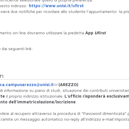
uesto indirizzo:
https://www.unisi.it/ufirst
vierà due notifiche per ricordare allo studente l’appuntamento: la pri
mento on-line dovranno utilizzare la predetta
App
Ufirst
.
b
dai seguenti link:
TI
ica.campusarezzo@unisi.it
(AREZZO)
 di informazione su piano di studi, situazione dei contributi universitari
nte
il proprio indirizzo istituzionale.
L'ufficio risponderà esclusivam
nto dell'immatricolazione/iscrizione
.
cedere al recupero attraverso la procedura di “Password dimenticata” pr
ASS tramite un messaggio automatico no‐reply all’indirizzo e‐mail imp