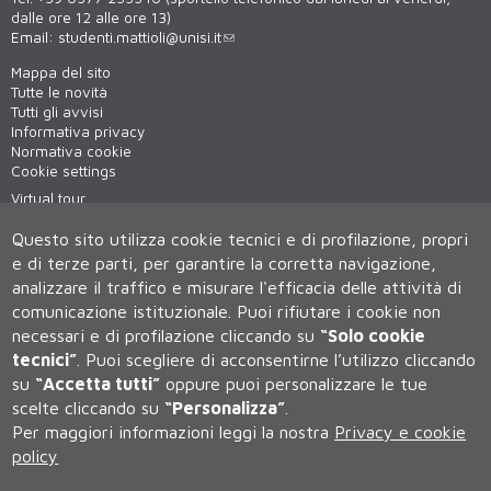
dalle ore 12 alle ore 13)
Email:
studenti.mattioli@unisi.it
Mappa del sito
Tutte le novità
Tutti gli avvisi
Informativa privacy
Normativa cookie
Cookie settings
Virtual tour
WiFi - unisiWireless
Questo sito utilizza cookie tecnici e di profilazione, propri
e di terze parti, per garantire la corretta navigazione,
analizzare il traffico e misurare l'efficacia delle attività di
comunicazione istituzionale.
Puoi rifiutare i cookie non
necessari e di profilazione cliccando su
“Solo cookie
tecnici”
.
Puoi scegliere di acconsentirne l’utilizzo cliccando
su
“Accetta tutti”
oppure puoi personalizzare le tue
Università degli Studi di Siena
scelte cliccando su
“Personalizza”
.
Rettorato, via Banchi di Sotto 55, 53100 Siena ITALIA
Per maggiori informazioni leggi la nostra
Privacy e cookie
P.IVA 00273530527 | C.F. 80002070524 | Caselle Pec:
Posta
Elettronica Certificata
policy
Contatti:
urp@unisi.it
- URP - Ufficio Relazioni con il Pubblico Tel.