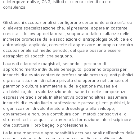
e intergovernative, ONG, istituti di ricerca scientifica e di
consulenza.
Gli sbocchi occupazionali si configurano certamente entro un'area
di elevata specializzazione che, al presente, appare in costante
crescita. Il follow up dei laureati, supportato dalle risultanze delle
inchieste promosse dalle associazioni di antropologia pubblica e di
antropologia applicata, consente di apprezzare un ampio riscontro
occupazionale sul medio periodo, dal quale possono essere
estrapolati gli sbocchi che seguono.
Laureati e laureate magistrali, secondo il percorso di
approfondimento individuale perseguito, potranno proporsi per
incarichi di elevato contenuto professionale presso gli enti pubblici
e presso istituzioni di natura privata che operano nel campo del
patrimonio culturale immateriale, della gestione museale e
archivistica, della valorizzazione dei saperi e delle competenze
espressive tradizionali. In alternativa potranno altresì assumere
incarichi di elevato livello professionale presso gli enti pubblici, le
organizzazioni di volontariato e di sostegno allo sviluppo,
governative e non, ove contribuire con i metodi conoscitivi e gli
strumenti critici acquisiti attraverso la formazione interdisciplinare
che costituirà il loro bagaglio professionale.
La laurea magistrale apre possibilità occupazionali nell’ambito della
comunicazione e della divulgazione scientifica e multimediale,