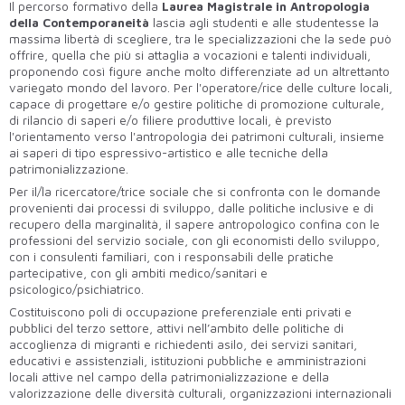
Il percorso formativo della
Laurea Magistrale in Antropologia
della Contemporaneità
lascia agli studenti e alle studentesse la
massima libertà di scegliere, tra le specializzazioni che la sede può
offrire, quella che più si attaglia a vocazioni e talenti individuali,
proponendo così figure anche molto differenziate ad un altrettanto
variegato mondo del lavoro. Per l'operatore/rice delle culture locali,
capace di progettare e/o gestire politiche di promozione culturale,
di rilancio di saperi e/o filiere produttive locali, è previsto
l'orientamento verso l'antropologia dei patrimoni culturali, insieme
ai saperi di tipo espressivo-artistico e alle tecniche della
patrimonializzazione.
Per il/la ricercatore/trice sociale che si confronta con le domande
provenienti dai processi di sviluppo, dalle politiche inclusive e di
recupero della marginalità, il sapere antropologico confina con le
professioni del servizio sociale, con gli economisti dello sviluppo,
con i consulenti familiari, con i responsabili delle pratiche
partecipative, con gli ambiti medico/sanitari e
psicologico/psichiatrico.
Costituiscono poli di occupazione preferenziale enti privati e
pubblici del terzo settore, attivi nell’ambito delle politiche di
accoglienza di migranti e richiedenti asilo, dei servizi sanitari,
educativi e assistenziali, istituzioni pubbliche e amministrazioni
locali attive nel campo della patrimonializzazione e della
valorizzazione delle diversità culturali, organizzazioni internazionali