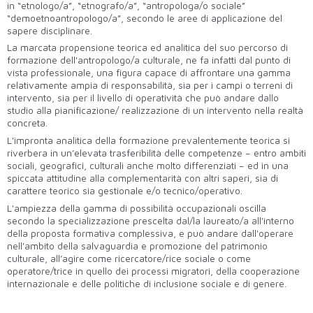
in “etnologo/a”, “etnografo/a”, “antropologa/o sociale”
“demoetnoantropologo/a”, secondo le aree di applicazione del
sapere disciplinare.
La marcata propensione teorica ed analitica del suo percorso di
formazione dell'antropologo/a culturale, ne fa infatti dal punto di
vista professionale, una figura capace di affrontare una gamma
relativamente ampia di responsabilità, sia per i campi o terreni di
intervento, sia per il livello di operatività che può andare dallo
studio alla pianificazione/ realizzazione di un intervento nella realtà
concreta.
L'impronta analitica della formazione prevalentemente teorica si
riverbera in un’elevata trasferibilità delle competenze – entro ambiti
sociali, geografici, culturali anche molto differenziati – ed in una
spiccata attitudine alla complementarità con altri saperi, sia di
carattere teorico sia gestionale e/o tecnico/operativo.
L'ampiezza della gamma di possibilità occupazionali oscilla
secondo la specializzazione prescelta dal/la laureato/a all'interno
della proposta formativa complessiva, e può andare dall'operare
nell'ambito della salvaguardia e promozione del patrimonio
culturale, all’agire come ricercatore/rice sociale o come
operatore/trice in quello dei processi migratori, della cooperazione
internazionale e delle politiche di inclusione sociale e di genere.