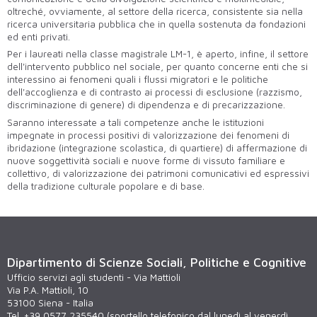
oltreché, ovviamente, al settore della ricerca, consistente sia nella
ricerca universitaria pubblica che in quella sostenuta da fondazioni
ed enti privati.
Per i laureati nella classe magistrale LM-1, è aperto, infine, il settore
dell'intervento pubblico nel sociale, per quanto concerne enti che si
interessino ai fenomeni quali i flussi migratori e le politiche
dell'accoglienza e di contrasto ai processi di esclusione (razzismo,
discriminazione di genere) di dipendenza e di precarizzazione.
Saranno interessate a tali competenze anche le istituzioni
impegnate in processi positivi di valorizzazione dei fenomeni di
ibridazione (integrazione scolastica, di quartiere) di affermazione di
nuove soggettività sociali e nuove forme di vissuto familiare e
collettivo, di valorizzazione dei patrimoni comunicativi ed espressivi
della tradizione culturale popolare e di base.
Dipartimento di Scienze Sociali, Politiche e Cognitive
Ufficio servizi agli studenti - Via Mattioli
Via P.A. Mattioli, 10
53100 Siena - Italia
Tel. +39 0577 235540 (sportello telefonico dal lunedì al venerdì,