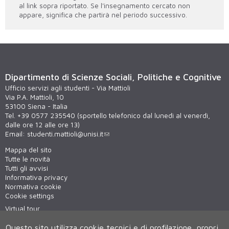
al link sopra riportato. Se l'insegnamento cercato non
appare, significa che partirà nel periodo successivo.
Dipartimento di Scienze Sociali, Politiche e Cognitive
Ufficio servizi agli studenti - Via Mattioli
Via P.A. Mattioli, 10
53100 Siena - Italia
Tel. +39 0577 235540 (sportello telefonico dal lunedì al venerdì,
dalle ore 12 alle ore 13)
Email:
studenti.mattioli@unisi.it
Mappa del sito
Tutte le novità
Tutti gli avvisi
Informativa privacy
Normativa cookie
Cookie settings
Virtual tour
WiFi - unisiWireless
Questo sito utilizza cookie tecnici e di profilazione, propri