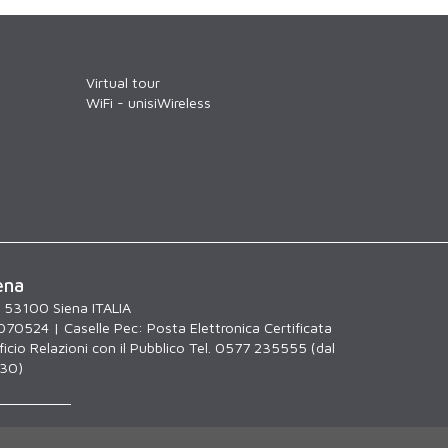
Virtual tour
WiFi - unisiWireless
ena
, 53100 Siena ITALIA
070524 | Caselle Pec:
Posta Elettronica Certificata
icio Relazioni con il Pubblico Tel. 0577 235555 (dal
.30)